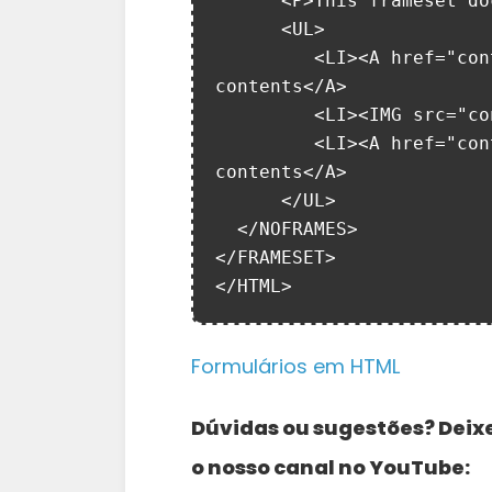
      <P>This frameset document contains:

      <UL>

         <LI><A href="contents_of_frame1.html">Some neat 
contents</A>

         <LI><IMG src="contents_of_frame2.gif" alt="A neat image">

         <LI><A href="contents_of_frame3.html">Some other neat 
contents</A>

      </UL>

  </NOFRAMES>

</FRAMESET>

</HTML>
Formulários em HTML
Dúvidas ou sugestões? Deix
o nosso canal no YouTube: