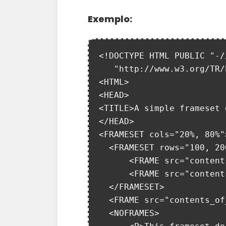
Exemplo:
<!DOCTYPE HTML PUBLIC "-/
   "http://www.w3.org/TR/html4/frameset.dtd">

<HTML>

<HEAD>

<TITLE>A simple frameset 
</HEAD>

<FRAMESET cols="20%, 80%">
  <FRAMESET rows="100, 200">

      <FRAME src="contents_of_frame1.html">

      <FRAME src="contents_of_frame2.gif">

  </FRAMESET>

  <FRAME src="contents_of_frame3.html">

  <NOFRAMES>
