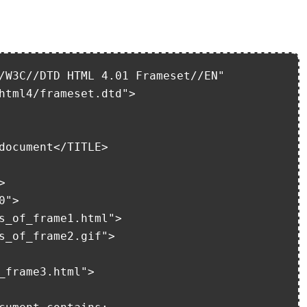
/W3C//DTD HTML 4.01 Frameset//EN"

document</TITLE>


