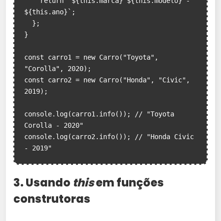
    return `${this.marca} ${this.modelo} - 
${this.ano}`;

  };

}

const carro1 = new Carro("Toyota", 
"Corolla", 2020);

const carro2 = new Carro("Honda", "Civic", 
2019);

console.log(carro1.info()); // "Toyota 
Corolla - 2020"

console.log(carro2.info()); // "Honda Civic 
- 2019"
3. Usando
this
em funções
construtoras