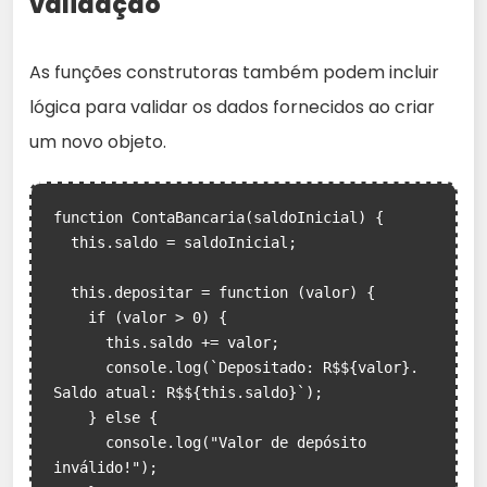
validação
As funções construtoras também podem incluir
lógica para validar os dados fornecidos ao criar
um novo objeto.
function ContaBancaria(saldoInicial) {

  this.saldo = saldoInicial;

  this.depositar = function (valor) {

    if (valor > 0) {

      this.saldo += valor;

      console.log(`Depositado: R$${valor}. 
Saldo atual: R$${this.saldo}`);

    } else {

      console.log("Valor de depósito 
inválido!");
