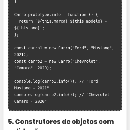
}

Carro.prototype.info = function () {

  return `${this.marca} ${this.modelo} - 
${this.ano}`;

};

const carro1 = new Carro("Ford", "Mustang", 
2021);

const carro2 = new Carro("Chevrolet", 
"Camaro", 2020);

console.log(carro1.info()); // "Ford 
Mustang - 2021"

console.log(carro2.info()); // "Chevrolet 
Camaro - 2020"
5. Construtores de objetos com