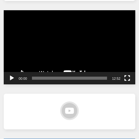
Tocador
de
vídeo
00:00
12:52