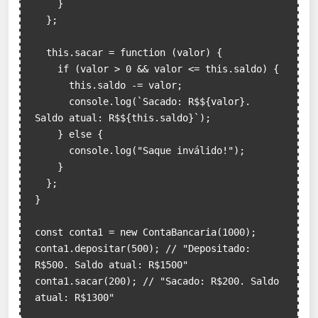
    }

  };

  this.sacar = function (valor) {

    if (valor > 0 && valor <= this.saldo) {

      this.saldo -= valor;

      console.log(`Sacado: R$${valor}. 
Saldo atual: R$${this.saldo}`);

    } else {

      console.log("Saque inválido!");

    }

  };

}

const conta1 = new ContaBancaria(1000);

conta1.depositar(500); // "Depositado: 
R$500. Saldo atual: R$1500"

conta1.sacar(200); // "Sacado: R$200. Saldo 
atual: R$1300"