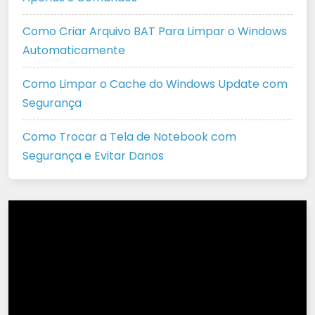
Como Criar Arquivo BAT Para Limpar o Windows
Automaticamente
Como Limpar o Cache do Windows Update com
Segurança
Como Trocar a Tela de Notebook com
Segurança e Evitar Danos
Tocador
de
vídeo