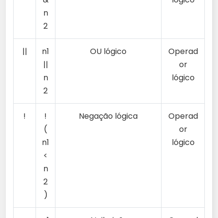
n
2
||
n1
OU lógico
Operad
||
or
n
lógico
2
!
!
Negação lógica
Operad
(
or
n1
lógico
<
n
2
)