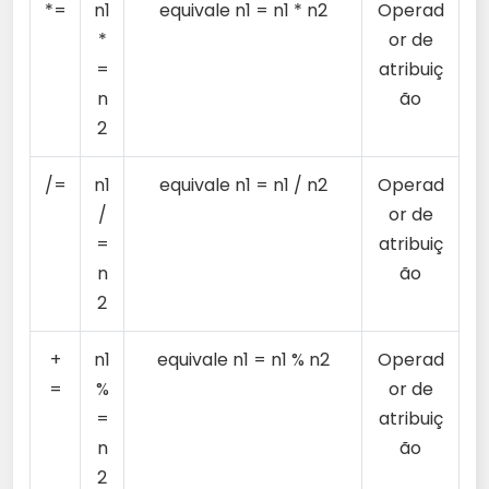
*=
n1
equivale n1 = n1 * n2
Operad
*
or de
=
atribuiç
n
ão
2
/=
n1
equivale n1 = n1 / n2
Operad
/
or de
=
atribuiç
n
ão
2
+
n1
equivale n1 = n1 % n2
Operad
=
%
or de
=
atribuiç
n
ão
2