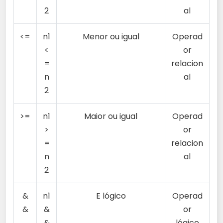
2
al
<=
n1
Menor ou igual
Operad
<
or
=
relacion
n
al
2
>=
n1
Maior ou igual
Operad
>
or
=
relacion
n
al
2
&
n1
E lógico
Operad
&
&
or
&
lógico