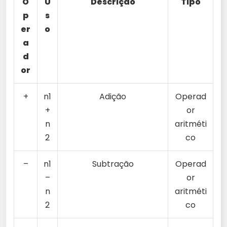
O
U
Descrição
Tipo
p
s
er
o
a
d
or
+
n1
Adição
Operad
+
or
n
aritméti
2
co
–
n1
Subtração
Operad
–
or
n
aritméti
2
co