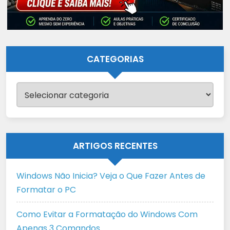
CATEGORIAS
Categorias
ARTIGOS RECENTES
Windows Não Inicia? Veja o Que Fazer Antes de
Formatar o PC
Como Evitar a Formatação do Windows Com
Apenas 3 Comandos