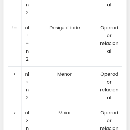
n
al
2
!=
n1
Desigualdade
Operad
!
or
=
relacion
n
al
2
<
n1
Menor
Operad
<
or
n
relacion
2
al
>
n1
Maior
Operad
>
or
n
relacion