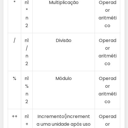
*
n1
Multiplicação
Operad
*
or
n
aritméti
2
co
/
n1
Divisão
Operad
/
or
n
aritméti
2
co
%
n1
Módulo
Operad
%
or
n
aritméti
2
co
++
n1
Incremento(increment
Operad
+
a uma unidade após uso
or