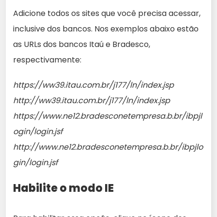
Adicione todos os sites que você precisa acessar,
inclusive dos bancos. Nos exemplos abaixo estão
as URLs dos bancos Itaú e Bradesco,
respectivamente:
https://ww39.itau.com.br/j177/ln/index.jsp
http://ww39.itau.com.br/j177/ln/index.jsp
https://www.ne12.bradesconetempresa.b.br/ibpjl
ogin/login.jsf
http://www.ne12.bradesconetempresa.b.br/ibpjlo
gin/login.jsf
Habilite o modo IE