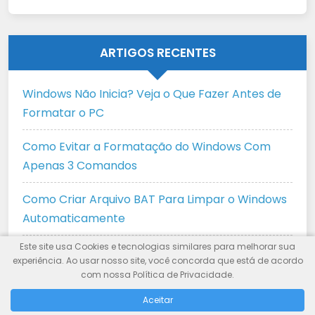
ARTIGOS RECENTES
Windows Não Inicia? Veja o Que Fazer Antes de
Formatar o PC
Como Evitar a Formatação do Windows Com
Apenas 3 Comandos
Como Criar Arquivo BAT Para Limpar o Windows
Automaticamente
Este site usa Cookies e tecnologias similares para melhorar sua
Como Limpar o Cache do Windows Update com
experiência. Ao usar nosso site, você concorda que está de acordo
Segurança
com nossa Política de Privacidade.
Aceitar
Como Trocar a Tela de Notebook com