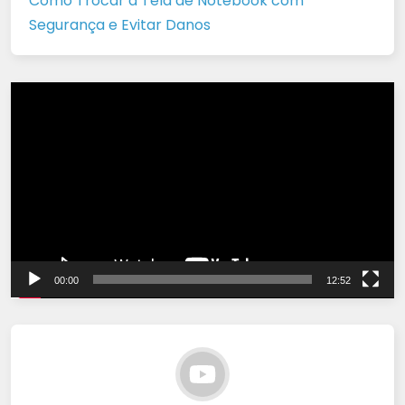
Como Trocar a Tela de Notebook com
Segurança e Evitar Danos
Tocador
de
vídeo
00:00
12:52