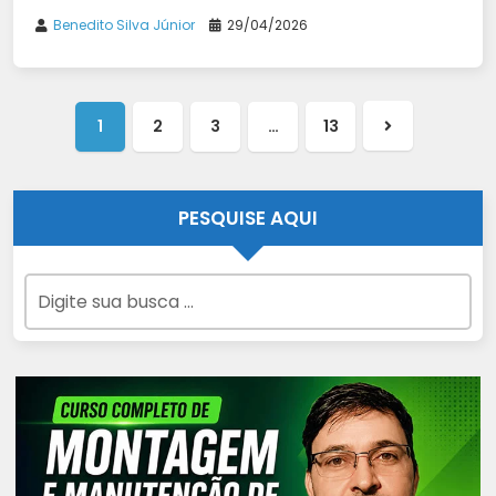
Benedito Silva Júnior
29/04/2026
1
2
3
…
13
Próxima
página
PESQUISE AQUI