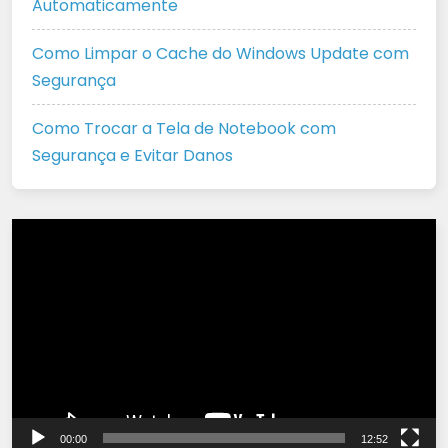
Automaticamente
Como Limpar o Cache do Windows Update com
Segurança
Como Trocar a Tela de Notebook com
Segurança e Evitar Danos
Tocador
de
vídeo
00:00
12:52