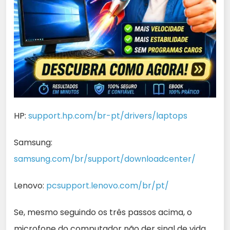
HP:
support.hp.com/br-pt/drivers/laptops
Samsung:
samsung.com/br/support/downloadcenter/
Lenovo:
pcsupport.lenovo.com/br/pt/
Se, mesmo seguindo os três passos acima, o
microfone do computador não der sinal de vida,