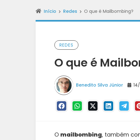
Início
Redes
O que é Mailbombing?
REDES
O que é Mailb
Benedito Silva Júnior
14/
O
mailbombing
, também co