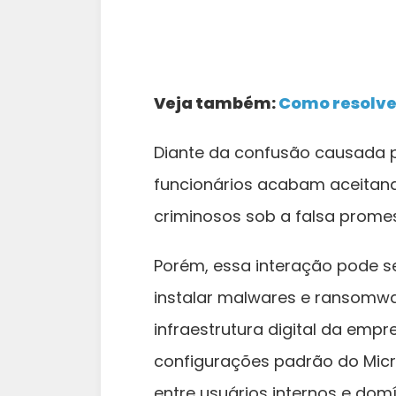
Veja também:
Como resolve
Diante da confusão causada p
funcionários acabam aceitan
criminosos sob a falsa prome
Porém, essa interação pode s
instalar malwares e ransomw
infraestrutura digital da emp
configurações padrão do Mic
entre usuários internos e domí