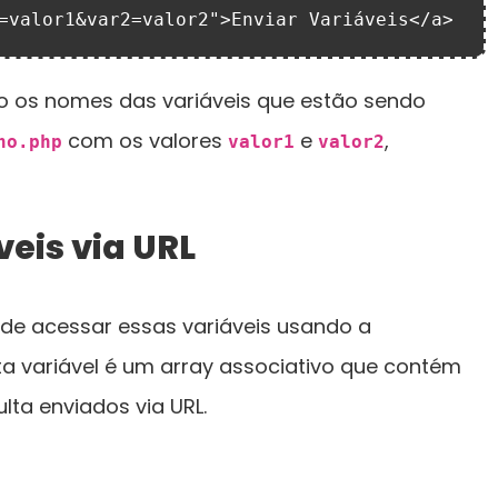
=valor1&var2=valor2">Enviar Variáveis</a>
 os nomes das variáveis que estão sendo
com os valores
e
,
no.php
valor1
valor2
eis via URL
ode acessar essas variáveis usando a
ta variável é um array associativo que contém
ta enviados via URL.