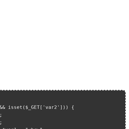
&& isset($_GET['var2'])) {
