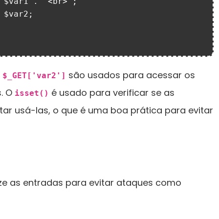
e
são usados para acessar os
$_GET['var2']
s. O
é usado para verificar se as
isset()
tar usá-las, o que é uma boa prática para evitar
ize as entradas para evitar ataques como