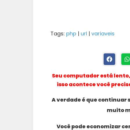
Tags:
php
|
url
|
variaveis
Seu computador está lento,
isso acontece você precis
A verdade é que continuar
muito m
Você pode economizar cen