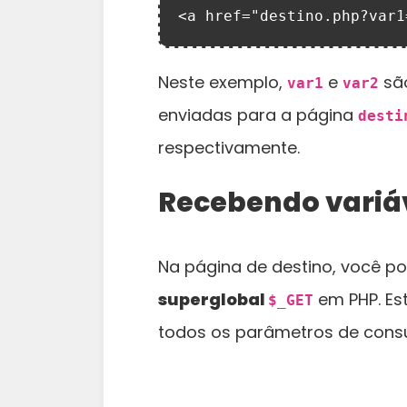
<a href="destino.php?var1
Neste exemplo,
e
são
var1
var2
enviadas para a página
desti
respectivamente.
Recebendo variáv
Na página de destino, você p
superglobal
em PHP. Es
$_GET
todos os parâmetros de consul