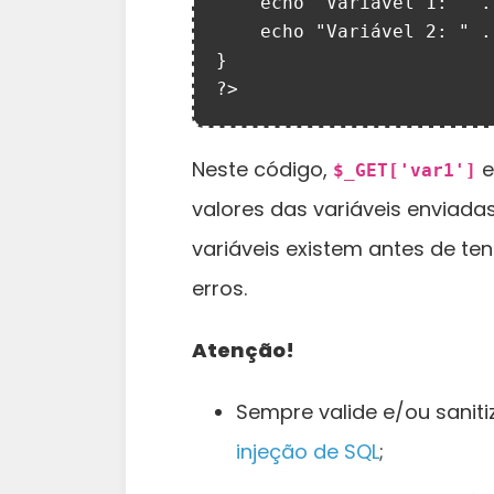
    echo "Variável 1: " . $var1 . "<br>";

    echo "Variável 2: " . $var2;

}

?>
Neste código,
$_GET['var1']
valores das variáveis enviada
variáveis existem antes de ten
erros.
Atenção!
Sempre valide e/ou sanit
injeção de SQL
;