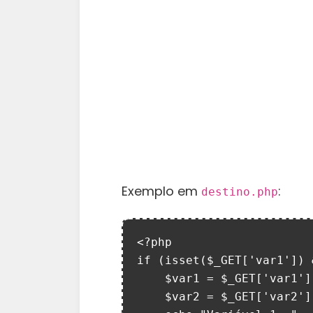
Exemplo em
:
destino.php
<?php

if (isset($_GET['var1']) 
    $var1 = $_GET['var1'];

    $var2 = $_GET['var2'];
