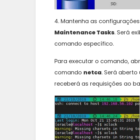
4. Mantenha as configurações
Maintenance Tasks
. Será e
comando específico.
Para executar o comando, ab
comando
netca
. Será aberto
receberá as requisições ao b