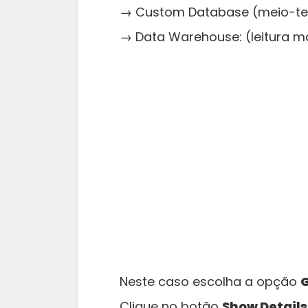
→ Custom Database (meio-t
→ Data Warehouse: (leitura m
Neste caso escolha a opção
G
Clique no botão
Show Detail