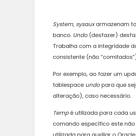
System
,
sysaux
armazenam tod
banco.
Undo
(desfazer) desf
Trabalha com a integridade do
consistente (não “comitados”)
Por exemplo, ao fazer um upd
tablespace
undo
para que sej
alteração), caso necessário.
Temp
é utilizada para cada us
comando específico este não 
utilizada para auxiliar o Ora