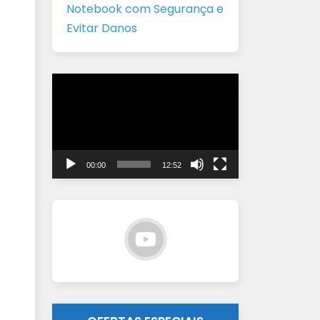
Notebook com Segurança e
Evitar Danos
Tocador
de
vídeo
00:00
12:52