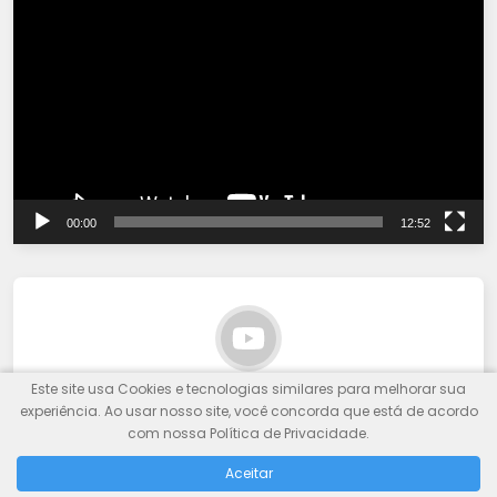
de
vídeo
00:00
12:52
Este site usa Cookies e tecnologias similares para melhorar sua
experiência. Ao usar nosso site, você concorda que está de acordo
com nossa Política de Privacidade.
OFERTAS ESPECIAIS
Aceitar