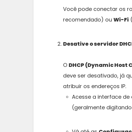
Você pode conectar os r
recomendado) ou
Wi-Fi
(
Desative o servidor DH
O
DHCP (Dynamic Host C
deve ser desativado, já q
atribuir os endereços IP.
Acesse a interface de
(geralmente digitand
Vá até as
Configuraçõ