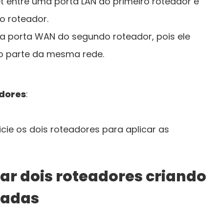
 entre uma porta LAN do primeiro roteador e
o roteador.
a porta WAN do segundo roteador, pois ele
 parte da mesma rede.
adores
:
icie os dois roteadores para aplicar as
ar dois roteadores criando
radas