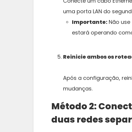
Conecte um cabo Ethernet
uma porta LAN do segund
Importante:
Não use 
estará operando como
Reinicie ambos os rote
Após a configuração, rein
mudanças.
Método 2: Conect
duas redes sepa