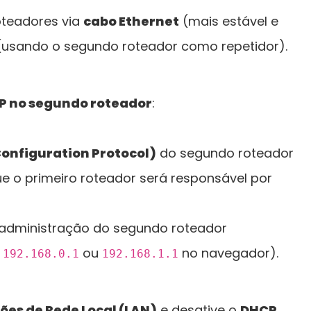
oteadores via
cabo Ethernet
(mais estável e
usando o segundo roteador como repetidor).
CP no segundo roteador
:
onfiguration Protocol)
do segundo roteador
ue o primeiro roteador será responsável por
 administração do segundo roteador
o
ou
no navegador).
192.168.0.1
192.168.1.1
es de Rede Local (LAN)
e desative o
DHCP
.