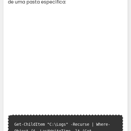
de uma pasta específica:
Get-ChildItem "C:\Logs" -Recurse | Where-