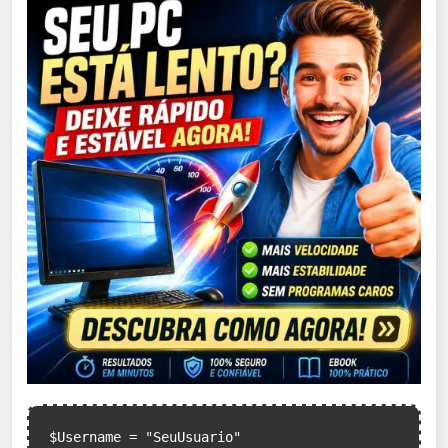
$Username = "SeuUsuario"
