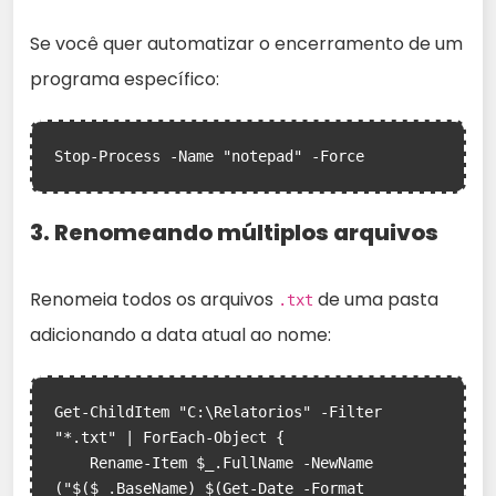
Se você quer automatizar o encerramento de um
programa específico:
3. Renomeando múltiplos arquivos
Renomeia todos os arquivos
de uma pasta
.txt
adicionando a data atual ao nome:
Get-ChildItem "C:\Relatorios" -Filter 
"*.txt" | ForEach-Object {

    Rename-Item $_.FullName -NewName 
("$($_.BaseName)_$(Get-Date -Format 