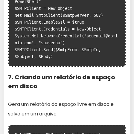
PowerShell"

$SMTPClient = New-Object 
Net.Mail.SmtpClient($SmtpServer, 587)

$SMTPClient.EnableSsl = $true

$SMTPClient.Credentials = New-Object 
System.Net.NetworkCredential("seuemail@domi
nio.com", "suasenha")

$SMTPClient.Send($SmtpFrom, $SmtpTo, 
7. Criando um relatório de espaço
em disco
Gera um relatório do espaço livre em disco e
salva em um arquivo: