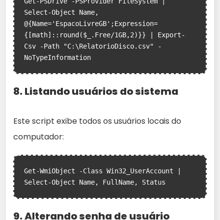
Get-PSDrive -PSProvider FileSystem | 
Select-Object Name, 
@{Name='EspacoLivreGB';Expression=
{[math]::round($_.Free/1GB,2)}} | Export-
Csv -Path "C:\RelatorioDisco.csv" -
8. Listando usuários do sistema
Este script exibe todos os usuários locais do
computador:
Get-WmiObject -Class Win32_UserAccount | 
9. Alterando senha de usuário