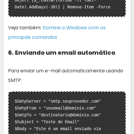
Object {$_.LastWriteTime -lt (Get-
Veja também:
Domine o Windows com os
principais comandos
6. Enviando um email automático
Para enviar um e-mail automaticamente usando
SMTP:
$SmtpServer = "smtp.seuprovedor.com"

$SmtpFrom = "seuemail@dominio.com"

$SmtpTo = "destinatario@dominio.com"

$Subject = "Teste de Email"

$Body = "Este é um email enviado via 