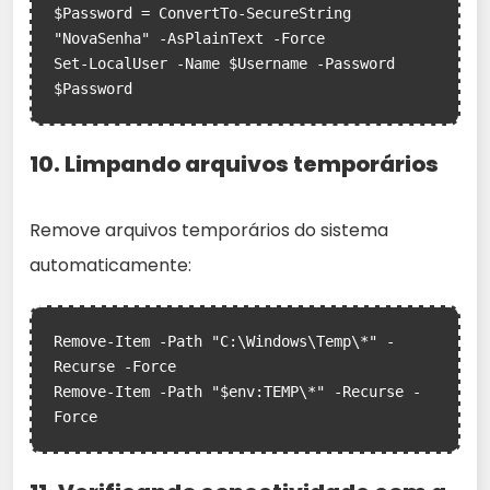
$Password = ConvertTo-SecureString 
"NovaSenha" -AsPlainText -Force

Set-LocalUser -Name $Username -Password 
10. Limpando arquivos temporários
Remove arquivos temporários do sistema
automaticamente:
Remove-Item -Path "C:\Windows\Temp\*" -
Recurse -Force

Remove-Item -Path "$env:TEMP\*" -Recurse -