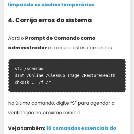
limpando os caches temporários
4. Corrija erros do sistema
Abra o
Prompt de Comando como
administrador
e execute estes comandos:
sfc /scannow

DISM /Online /Cleanup-Image /RestoreHealth

chkdsk C: /f /r
No último comando, digite “S” para agendar a
verificação no próximo reinício.
Veja também:
10 comandos essenciais do