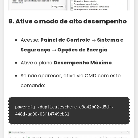
8. Ative o modo de alto desempenho
Acesse:
Painel de Controle → Sistema e
Segurança → Opções de Energia
.
Ative o plano
Desempenho Máximo
.
Se não aparecer, ative via CMD com este
comando:
powercfg -duplicatescheme e9a42b02-d5df-
448d-aa00-03f14749eb61