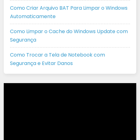
Como Criar Arquivo BAT Para Limpar o Windows
Automaticamente
Como Limpar o Cache do Windows Update com
Segurança
Como Trocar a Tela de Notebook com
Segurança e Evitar Danos
Tocador
de
vídeo