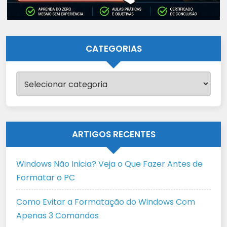
CATEGORIAS
Categorias
ARTIGOS RECENTES
Windows Não Inicia? Veja o Que Fazer Antes de
Formatar o PC
Como Evitar a Formatação do Windows Com
Apenas 3 Comandos