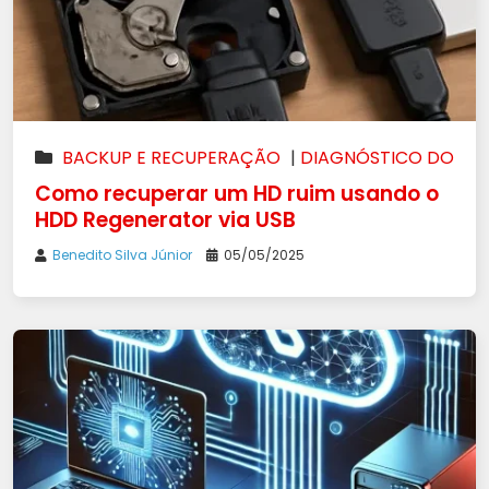
BACKUP E RECUPERAÇÃO
|
DIAGNÓSTICO DO
SISTEMA
|
WINDOWS
Como recuperar um HD ruim usando o
HDD Regenerator via USB
Benedito Silva Júnior
05/05/2025