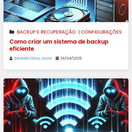
BACKUP E RECUPERAÇÃO
|
CONFIGURAÇÕES
DO WINDOWS
Como criar um sistema de backup
eficiente
Benedito Silva Júnior
24/04/2025