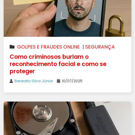
GOLPES E FRAUDES ONLINE
|
SEGURANÇA
Como criminosos burlam o
reconhecimento facial e como se
proteger
Benedito Silva Júnior
10/07/2025