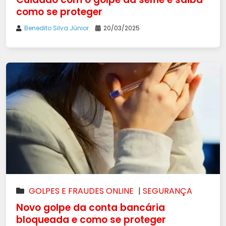
como se proteger
Benedito Silva Júnior
20/03/2025
GOLPES E FRAUDES ONLINE
|
SEGURANÇA
Novo golpe da conta bancária
bloqueada e como se proteger