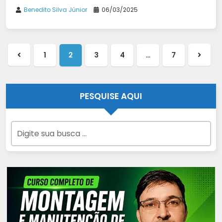
Benedito Silva Júnior
06/03/2025
1
2
3
4
…
7
Página
Próxi
anterior
págin
PESQUISE AQUI