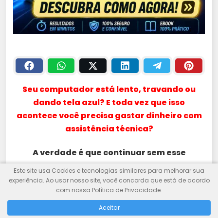
Seu computador está lento, travando ou
dando tela azul? E toda vez que isso
acontece você precisa gastar dinheiro com
assistência técnica?
A verdade é que continuar sem esse
conhecimento pode estar custando muito
Este site usa Cookies e tecnologias similares para melhorar sua
experiência. Ao usar nosso site, você concorda que está de acordo
mais do que você imagina.
com nossa Política de Privacidade.
Você pode economizar centenas ou até
Aceitar