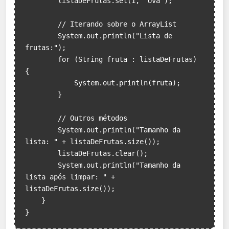
        listaDeFrutas.set(1, "Uva");

        // Iterando sobre o ArrayList

        System.out.println("Lista de 
frutas:");

        for (String fruta : listaDeFrutas) 
{

            System.out.println(fruta);

        }

        // Outros métodos

        System.out.println("Tamanho da 
lista: " + listaDeFrutas.size());

        listaDeFrutas.clear();

        System.out.println("Tamanho da 
lista após limpar: " + 
listaDeFrutas.size());

    }

}