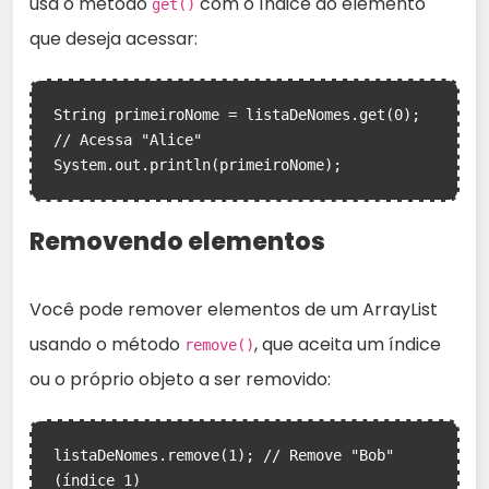
usa o método
com o índice do elemento
get()
que deseja acessar:
String primeiroNome = listaDeNomes.get(0); 
// Acessa "Alice"

System.out.println(primeiroNome);
Removendo elementos
Você pode remover elementos de um ArrayList
usando o método
, que aceita um índice
remove()
ou o próprio objeto a ser removido:
listaDeNomes.remove(1); // Remove "Bob" 
(índice 1)