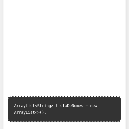
ArrayList<String> listaDeNomes = new 
ArrayList<>();