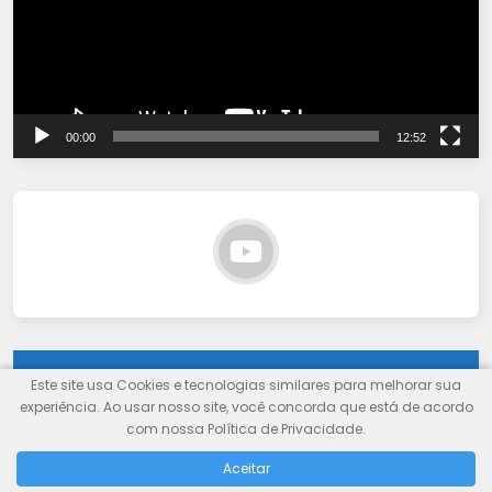
00:00
12:52
OFERTAS ESPECIAIS
Este site usa Cookies e tecnologias similares para melhorar sua
experiência. Ao usar nosso site, você concorda que está de acordo
com nossa Política de Privacidade.
Amazon Informática
Magalu VirtuOfertas
Aceitar