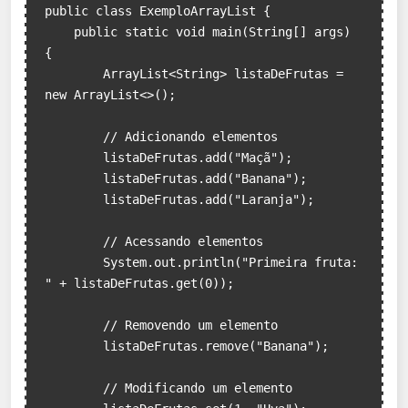
public class ExemploArrayList {

    public static void main(String[] args) 
{

        ArrayList<String> listaDeFrutas = 
new ArrayList<>();

        // Adicionando elementos

        listaDeFrutas.add("Maçã");

        listaDeFrutas.add("Banana");

        listaDeFrutas.add("Laranja");

        // Acessando elementos

        System.out.println("Primeira fruta: 
" + listaDeFrutas.get(0));

        // Removendo um elemento

        listaDeFrutas.remove("Banana");

        // Modificando um elemento
