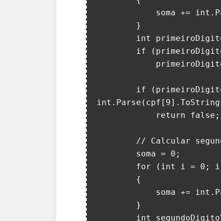
            soma += int.Parse(cpf[i].ToString()) * (10 - i);

        }

        int primeiroDigitoVerificador = (soma * 10) % 11;

        if (primeiroDigitoVerificador == 10)

            primeiroDigitoVerificador = 0;

        if (primeiroDigitoVerificador != 
int.Parse(cpf[9].ToString(
            return false;

        // Calcular segundo dígito verificador

        soma = 0;

        for (int i = 0; i < 10; i++)

        {

            soma += int.Parse(cpf[i].ToString()) * (11 - i);

        }

        int segundoDigitoVerificador = (soma * 10) % 11;
