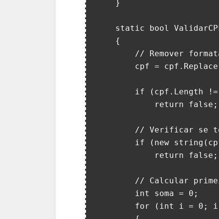
    }

    static bool ValidarCPF(string cpf)

    {

        // Remover formatação e verificar comprimento

        cpf = cpf.Replace(".", "").Replace("-", "");

        if (cpf.Length != 11 || !cpf.All(char.IsDigit))

            return false;

        // Verificar se todos os dígitos são iguais

        if (new string(cpf[0], 11) == cpf)

            return false;

        // Calcular primeiro dígito verificador

        int soma = 0;

        for (int i = 0; i < 9; i++)

        {
