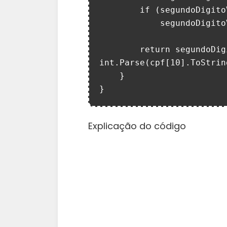
        if (segundoDigitoVerificador == 10)

            segundoDigitoVerificador = 0;

        return segundoDigitoVerificador == 
int.Parse(cpf[10].ToString
    }

}
Explicação do código