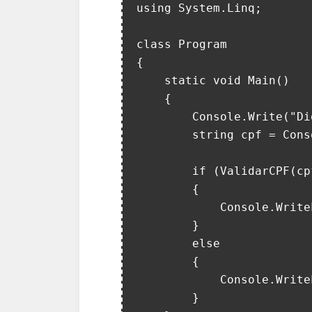
using System.Linq;

class Program

{

    static void Main()

    {

        Console.Write("Digite o CPF: ");

        string cpf = Console.ReadLine();

        if (ValidarCPF(cpf))

        {

            Console.WriteLine("CPF válido!");

        }

        else

        {

            Console.WriteLine("CPF inválido!");

        }
