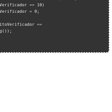
());
