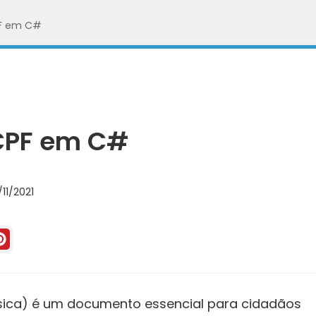
PF em C#
CPF em C#
11/2021
sica) é um documento essencial para cidadãos