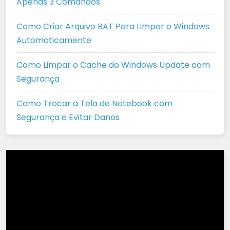
Apenas 3 Comandos
Como Criar Arquivo BAT Para Limpar o Windows
Automaticamente
Como Limpar o Cache do Windows Update com
Segurança
Como Trocar a Tela de Notebook com
Segurança e Evitar Danos
Tocador
de
vídeo