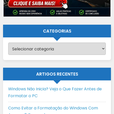
CATEGORIAS
Categorias
ARTIGOS RECENTES
Windows Não Inicia? Veja o Que Fazer Antes de
Formatar o PC
Como Evitar a Formatação do Windows Com