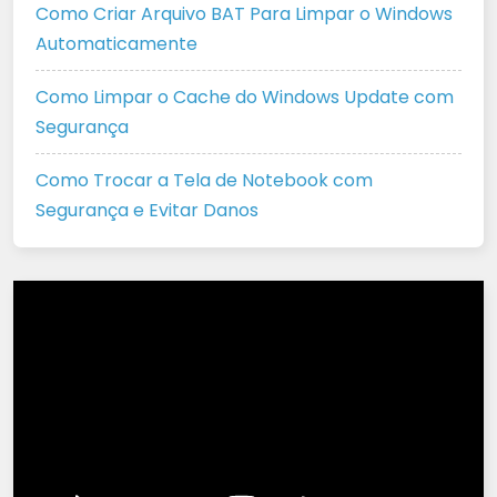
Como Criar Arquivo BAT Para Limpar o Windows
Automaticamente
Como Limpar o Cache do Windows Update com
Segurança
Como Trocar a Tela de Notebook com
Segurança e Evitar Danos
Tocador
de
vídeo