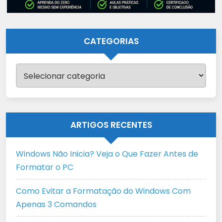
CATEGORIAS
Categorias
ARTIGOS RECENTES
Windows Não Inicia? Veja o Que Fazer Antes de
Formatar o PC
Como Evitar a Formatação do Windows Com
Apenas 3 Comandos