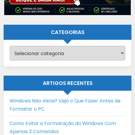
CATEGORIAS
Categorias
ARTIGOS RECENTES
Windows Não Inicia? Veja o Que Fazer Antes de
Formatar o PC
Como Evitar a Formatação do Windows Com
Apenas 3 Comandos