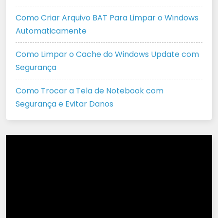
Como Criar Arquivo BAT Para Limpar o Windows
Automaticamente
Como Limpar o Cache do Windows Update com
Segurança
Como Trocar a Tela de Notebook com
Segurança e Evitar Danos
Tocador
de
vídeo