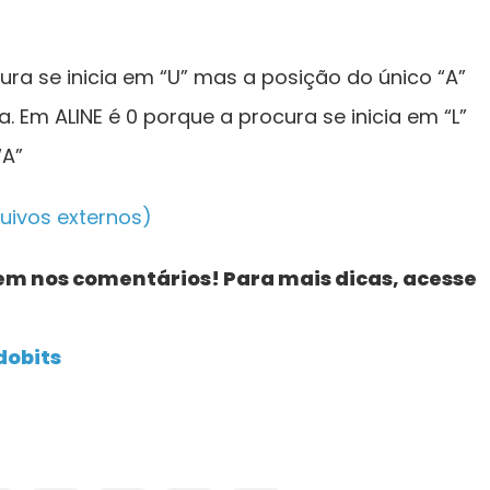
ra se inicia em “U” mas a posição do único “A”
 Em ALINE é 0 porque a procura se inicia em “L”
“A”
quivos externos)
em nos comentários! Para mais dicas, acesse
dobits