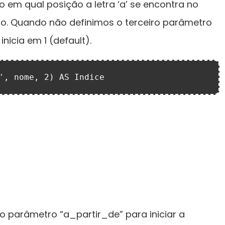
 em qual posição a letra ‘a’ se encontra no
o. Quando não definimos o terceiro parâmetro
icia em 1 (default).
', nome, 2) AS Indice
 o parâmetro “a_partir_de” para iniciar a