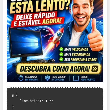
p {

    line-height: 1.5;

}