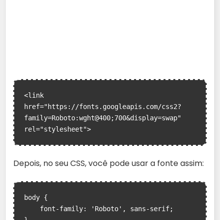
<link 
href="https://fonts.googleapis.com/css2?
family=Roboto:wght@400;700&display=swap" 
rel="stylesheet">
Depois, no seu CSS, você pode usar a fonte assim:
body {

    font-family: 'Roboto', sans-serif;
