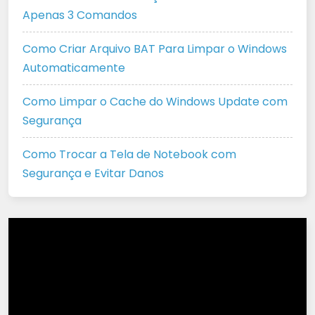
Apenas 3 Comandos
Como Criar Arquivo BAT Para Limpar o Windows
Automaticamente
Como Limpar o Cache do Windows Update com
Segurança
Como Trocar a Tela de Notebook com
Segurança e Evitar Danos
Tocador
de
vídeo