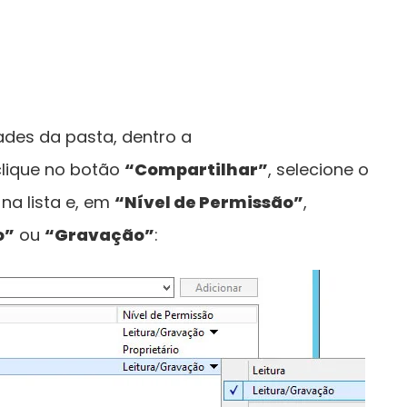
dades da pasta, dentro a
 clique no botão
“Compartilhar”
, selecione o
na lista e, em
“Nível de Permissão”
,
o”
ou
“Gravação”
: