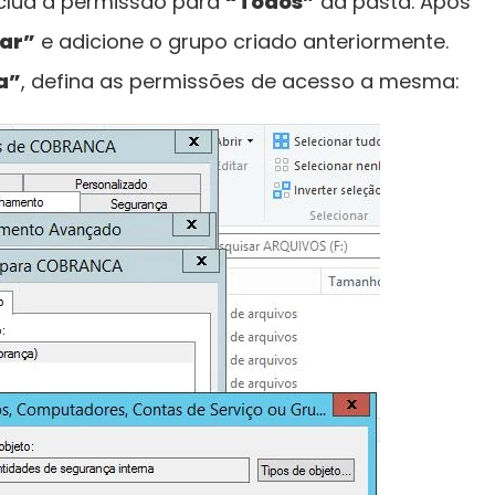
xclua a permissão para
“Todos”
da pasta. Após
ar”
e adicione o grupo criado anteriormente.
a”
, defina as permissões de acesso a mesma: