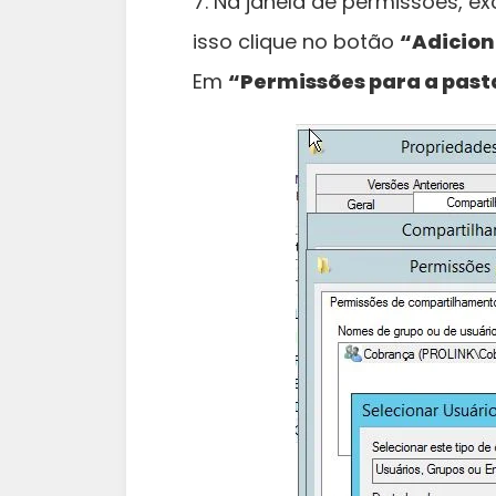
7. Na janela de permissões, e
isso clique no botão
“Adicion
Em
“Permissões para a past