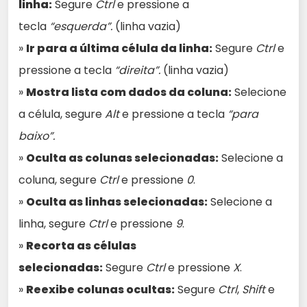
linha:
Segure
Ctrl
e pressione a
tecla
“esquerda”.
(linha vazia)
»
Ir para a última célula da linha:
Segure
Ctrl
e
pressione a tecla
“direita”.
(linha vazia)
»
Mostra lista com dados da coluna:
Selecione
a célula, segure
Alt
e pressione a tecla
“para
baixo”.
»
Oculta as colunas selecionadas:
Selecione a
coluna, segure
Ctrl
e pressione
0
.
»
Oculta as linhas selecionadas:
Selecione a
linha, segure
Ctrl
e pressione
9
.
»
Recorta as células
selecionadas:
Segure
Ctrl
e pressione
X
.
»
Reexibe colunas ocultas:
Segure
Ctrl
,
Shift
e