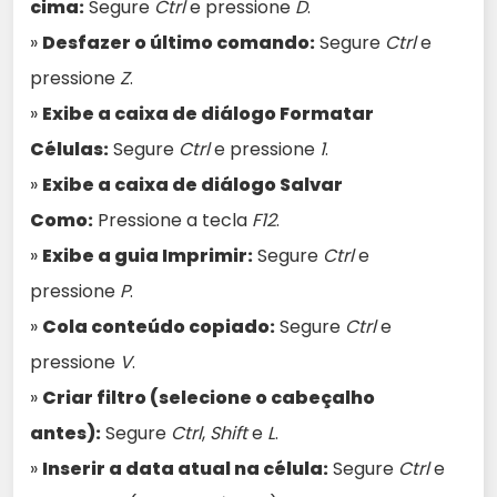
cima:
Segure
Ctrl
e pressione
D
.
»
Desfazer o último comando:
Segure
Ctrl
e
pressione
Z
.
»
Exibe a caixa de diálogo Formatar
Células:
Segure
Ctrl
e pressione
1
.
»
Exibe a caixa de diálogo Salvar
Como:
Pressione a tecla
F12
.
»
Exibe a guia Imprimir:
Segure
Ctrl
e
pressione
P
.
»
Cola conteúdo copiado:
Segure
Ctrl
e
pressione
V
.
»
Criar filtro (selecione o cabeçalho
antes):
Segure
Ctrl
,
Shift
e
L
.
»
Inserir a data atual na célula:
Segure
Ctrl
e