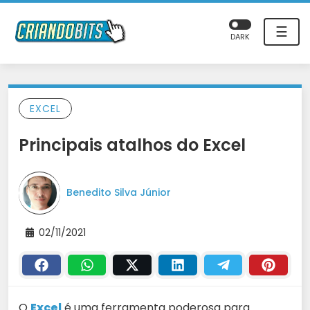
☰
DARK
EXCEL
Principais atalhos do Excel
Benedito Silva Júnior
02/11/2021
O
Excel
é uma ferramenta poderosa para