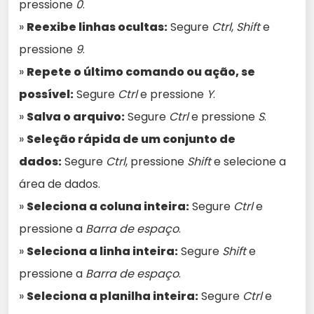
pressione
0
.
»
Reexibe linhas ocultas:
Segure
Ctrl
,
Shift
e
pressione
9
.
»
Repete o último comando ou ação, se
possível:
Segure
Ctrl
e pressione
Y
.
»
Salva o arquivo:
Segure
Ctrl
e pressione
S
.
»
Seleção rápida de um conjunto de
dados:
Segure
Ctrl
, pressione
Shift
e selecione a
área de dados.
»
Seleciona a coluna inteira:
Segure
Ctrl
e
pressione a
Barra de espaço
.
»
Seleciona a linha inteira:
Segure
Shift
e
pressione a
Barra de espaço
.
»
Seleciona a planilha inteira:
Segure
Ctrl
e