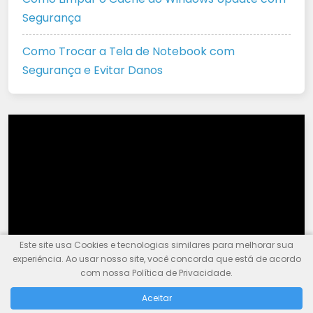
Segurança
Como Trocar a Tela de Notebook com
Segurança e Evitar Danos
Tocador
de
vídeo
Este site usa Cookies e tecnologias similares para melhorar sua
experiência. Ao usar nosso site, você concorda que está de acordo
00:00
12:52
com nossa Política de Privacidade.
Aceitar