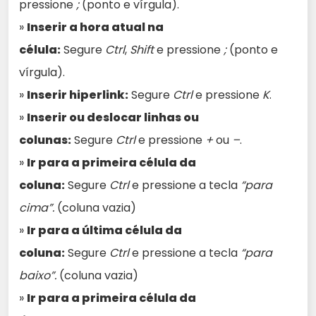
pressione
;
(ponto e vírgula).
»
Inserir a hora atual na
célula:
Segure
Ctrl
,
Shift
e pressione
;
(ponto e
vírgula).
»
Inserir hiperlink:
Segure
Ctrl
e pressione
K
.
»
Inserir ou deslocar linhas ou
colunas:
Segure
Ctrl
e pressione
+
ou
–
.
»
Ir para a primeira célula da
coluna:
Segure
Ctrl
e pressione a tecla
“para
cima”.
(coluna vazia)
»
Ir para a última célula da
coluna:
Segure
Ctrl
e pressione a tecla
“para
baixo”.
(coluna vazia)
»
Ir para a primeira célula da