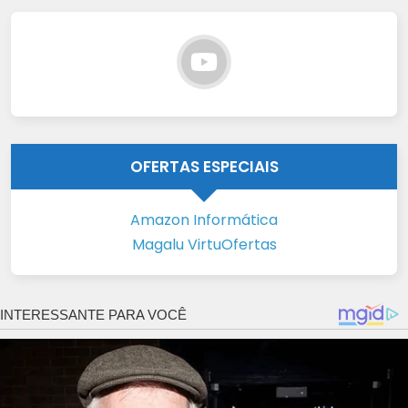
OFERTAS ESPECIAIS
Amazon Informática
Magalu VirtuOfertas