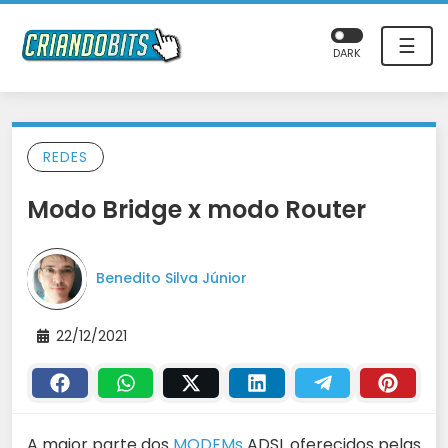
☰
DARK
REDES
Modo Bridge x modo Router
Benedito Silva Júnior
22/12/2021
A maior parte dos
MODEMs
ADSL oferecidos pelas