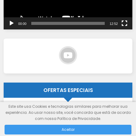
00:00
12:52
OFERTAS ESPECIAIS
Este site usa Cookies e tecnologias similares para melhorar sua
Amazon Informática
experiência. Ao usar nosso site, você concorda que está de acordo
Magalu VirtuOfertas
com nossa Política de Privacidade.
Aceitar