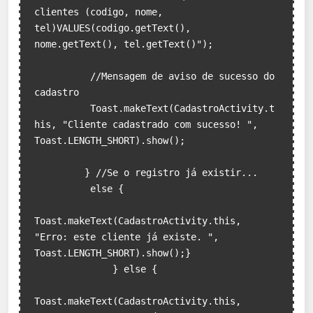
clientes (codigo, nome, 
tel)VALUES(codigo.getText(), 
nome.getText(), tel.getText()");

	  //Mensagem de aviso de sucesso do 
cadastro

	  Toast.makeText(CadastroActivity.t
his, "Cliente cadastrado com sucesso! ", 
Toast.LENGTH_SHORT).show(); 

         } //Se o registro já existir...

          else { 

Toast.makeText(CadastroActivity.this, 
"Erro: este cliente já existe. ", 
Toast.LENGTH_SHORT).show();}    

              } else {

Toast.makeText(CadastroActivity.this, 