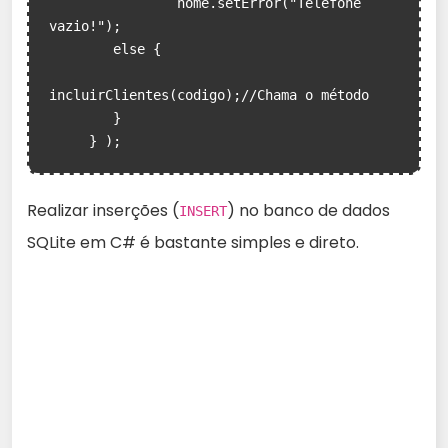
                nome.setError("Telefone 
vazio!");

        else {

incluirClientes(codigo);//Chama o método

        }

     } );
Realizar inserções (
) no banco de dados
INSERT
SQLite em C# é bastante simples e direto.