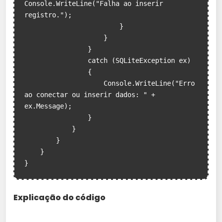
Console.WriteLine("Falha ao inserir 
registro.");

                        }

                    }

                }

                catch (SQLiteException ex)

                {

                    Console.WriteLine("Erro 
ao conectar ou inserir dados: " + 
ex.Message);

                }

            }

        }

    }

}
Explicação do código