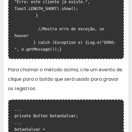
"Erro: este cliente já existe.", 
Toast.LENGTH_SHORT).show();

         }

          //Mostra erro de exceção, se 
houver	

	} catch (Exception e) {Log.e("ERRO: 
", e.getMessage());}
Para chamar o método acima, crie um evento de
clique para o botão que será usado para gravar
os registros:
...

private Button botaoSalvar;

...

botaoSalvar = 