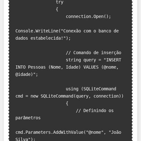
                try

                {

                    connection.Open();

Console.WriteLine("Conexão com o banco de 
dados estabelecida!");

                    // Comando de inserção

                    string query = "INSERT 
INTO Pessoas (Nome, Idade) VALUES (@nome, 
@idade)";

                    using (SQLiteCommand 
cmd = new SQLiteCommand(query, connection))

                    {

                        // Definindo os 
parâmetros

cmd.Parameters.AddWithValue("@nome", "João 
Silva");
