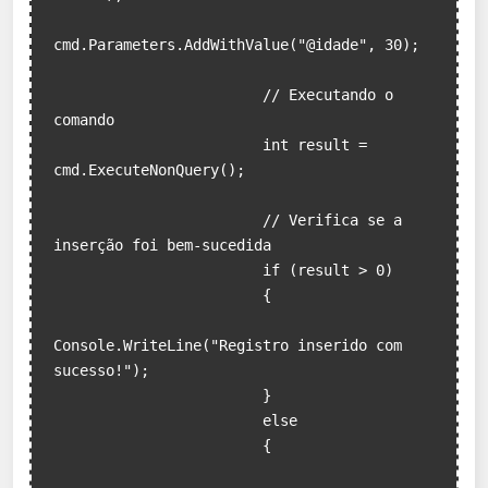
cmd.Parameters.AddWithValue("@idade", 30);

                        // Executando o 
comando

                        int result = 
cmd.ExecuteNonQuery();

                        // Verifica se a 
inserção foi bem-sucedida

                        if (result > 0)

                        {

Console.WriteLine("Registro inserido com 
sucesso!");

                        }

                        else

                        {
