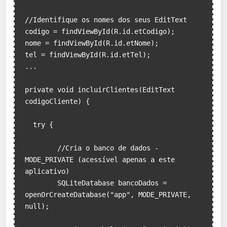
//Identifique os nomes dos seus EditText

codigo = findViewById(R.id.etCodigo); 

nome = findViewById(R.id.etNome);

tel = findViewById(R.id.etTel);

...

private void incluirClientes(EditText 
codigoCliente) { 

  try {

	//Cria o banco de dados - 
MODE_PRIVATE (acessível apenas a este 
aplicativo) 

	SQLiteDatabase bancoDados = 
openOrCreateDatabase("app", MODE_PRIVATE, 
null);
