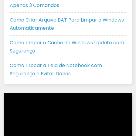
Apenas 3 Comandos
Como Criar Arquivo BAT Para Limpar o Windows
Automaticamente
Como Limpar o Cache do Windows Update com
Segurança
Como Trocar a Tela de Notebook com
Segurança e Evitar Danos
Tocador
de
vídeo