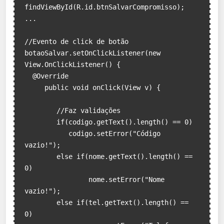
findViewById(R.id.btnSalvarCompromisso);

...

//Evento de click de botão

botaoSalvar.setOnClickListener(new 
View.OnClickListener() {

  @Override

     public void onClick(View v) {

        //Faz validações

        if(codigo.getText().length() == 0)

           codigo.setError("Código 
vazio!");

        else if(nome.getText().length() == 
0)

                nome.setError("Nome 
vazio!");

        else if(tel.getText().length() == 
0)
