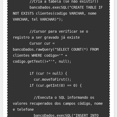
	//Cria a tabela (se não existir))    

	bancoDados.execSQL("CREATE TABLE IF 
NOT EXISTS clientes(codigo VARCHAR, nome 
VARCHAR, tel VARCHAR)");

	//Cursor para verificar se o 
registro a ser gravado já existe                

	Cursor cur = 
bancoDados.rawQuery("SELECT COUNT(*) FROM 
clientes WHERE codigo='" + 
codigo.getText()+"'", null);

	if (cur != null) {

          cur.moveToFirst();

	if (cur.getInt(0) == 0) {

	  //Executa o SQL informando os 
valores recuperados dos campos código, nome 
e telefone

	  bancoDados.execSQL("INSERT INTO 