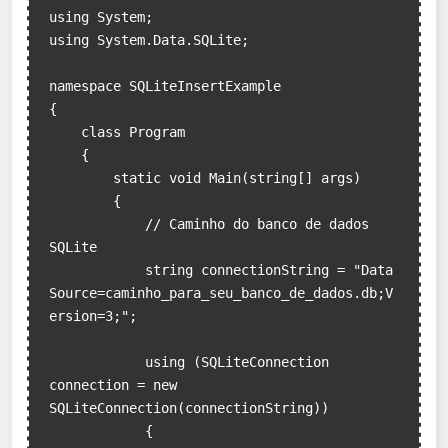
using System;

using System.Data.SQLite;

namespace SQLiteInsertExample

{

    class Program

    {

        static void Main(string[] args)

        {

            // Caminho do banco de dados 
SQLite

            string connectionString = "Data 
Source=caminho_para_seu_banco_de_dados.db;V
ersion=3;";

            using (SQLiteConnection 
connection = new 
SQLiteConnection(connectionString))

            {
