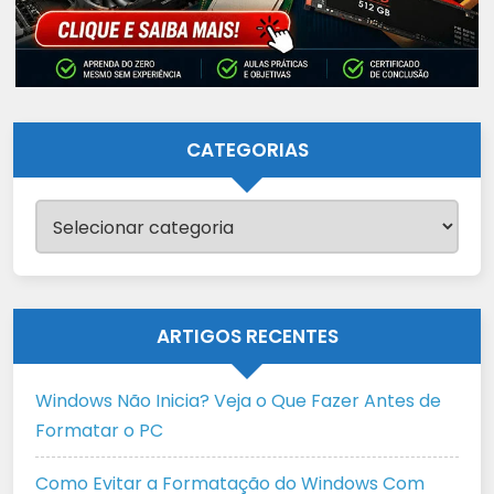
CATEGORIAS
Categorias
ARTIGOS RECENTES
Windows Não Inicia? Veja o Que Fazer Antes de
Formatar o PC
Como Evitar a Formatação do Windows Com