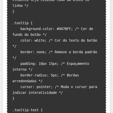
linha */

}

.tooltip {

    background-color: #007BFF; /* Cor de 
fundo do botão */

    color: white; /* Cor do texto do botão 
*/

    border: none; /* Remove a borda padrão 
*/

    padding: 10px 15px; /* Espaçamento 
interno */

    border-radius: 5px; /* Bordas 
arredondadas */

    cursor: pointer; /* Muda o cursor para 
indicar interatividade */

}

.tooltip-text {
