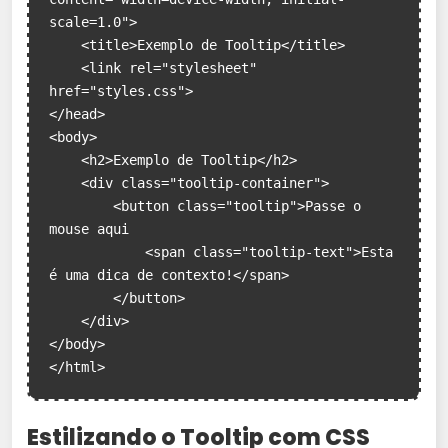
scale=1.0">

    <title>Exemplo de Tooltip</title>

    <link rel="stylesheet" 
href="styles.css">

</head>

<body>

    <h2>Exemplo de Tooltip</h2>

    <div class="tooltip-container">

        <button class="tooltip">Passe o 
mouse aqui

            <span class="tooltip-text">Esta 
é uma dica de contexto!</span>

        </button>

    </div>

</body>

</html>
Estilizando o Tooltip com CSS