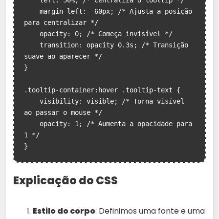
    left: 50%; /* Centraliza o tooltip */

    margin-left: -60px; /* Ajusta a posição 
para centralizar */

    opacity: 0; /* Começa invisível */

    transition: opacity 0.3s; /* Transição 
suave ao aparecer */

}

.tooltip-container:hover .tooltip-text {

    visibility: visible; /* Torna visível 
ao passar o mouse */

    opacity: 1; /* Aumenta a opacidade para 
1 */

}
Explicação do CSS
Estilo do corpo
: Definimos uma fonte e uma