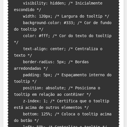
    visibility: hidden; /* Inicialmente 
escondido */

    width: 120px; /* Largura do tooltip */

    background-color: #333; /* Cor de fundo 
do tooltip */

    color: #fff; /* Cor do texto do tooltip 
*/

    text-align: center; /* Centraliza o 
texto */

    border-radius: 5px; /* Bordas 
arredondadas */

    padding: 5px; /* Espaçamento interno do 
tooltip */

    position: absolute; /* Posiciona o 
tooltip em relação ao contêiner */

    z-index: 1; /* Certifica que o tooltip 
está acima de outros elementos */

    bottom: 125%; /* Coloca o tooltip acima 
do botão */
