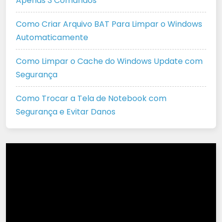
Apenas 3 Comandos
Como Criar Arquivo BAT Para Limpar o Windows
Automaticamente
Como Limpar o Cache do Windows Update com
Segurança
Como Trocar a Tela de Notebook com
Segurança e Evitar Danos
Tocador
de
vídeo