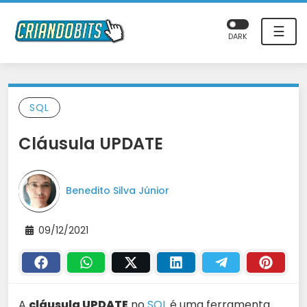
☰
DARK
SQL
Cláusula UPDATE
Benedito Silva Júnior
09/12/2021
A
cláusula UPDATE
no
SQL
é uma ferramenta