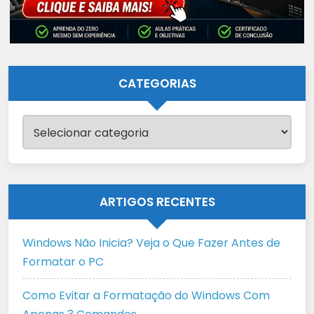
CATEGORIAS
Categorias
ARTIGOS RECENTES
Windows Não Inicia? Veja o Que Fazer Antes de
Formatar o PC
Como Evitar a Formatação do Windows Com