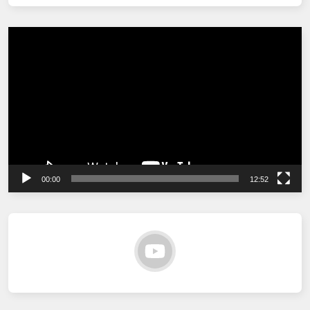
Tocador
de
vídeo
00:00
12:52