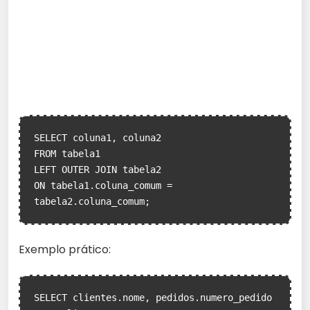
SELECT coluna1, coluna2

FROM tabela1

LEFT OUTER JOIN tabela2

ON tabela1.coluna_comum = 
tabela2.coluna_comum;
Exemplo prático:
SELECT clientes.nome, pedidos.numero_pedido
