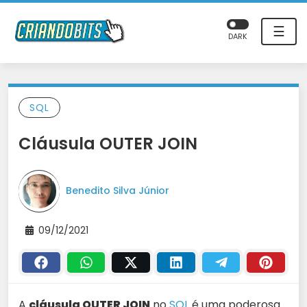
☰
DARK
SQL
Cláusula OUTER JOIN
Benedito Silva Júnior
09/12/2021
A
cláusula OUTER JOIN
no
SQL
é uma poderosa