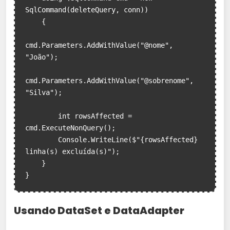
SqlCommand(deleteQuery, conn))

    {

cmd.Parameters.AddWithValue("@nome", 
"João");

cmd.Parameters.AddWithValue("@sobrenome", 
"Silva");

        int rowsAffected = 
cmd.ExecuteNonQuery();

        Console.WriteLine($"{rowsAffected} 
linha(s) excluída(s)");

    }

Usando DataSet e DataAdapter