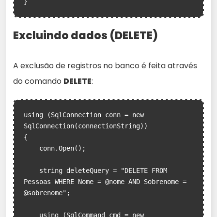
Excluindo dados (DELETE)
A exclusão de registros no banco é feita através
do comando
DELETE
:
using (SqlConnection conn = new 
SqlConnection(connectionString))

{

    conn.Open();

    string deleteQuery = "DELETE FROM 
Pessoas WHERE Nome = @nome AND Sobrenome = 
@sobrenome";

    using (SqlCommand cmd = new 