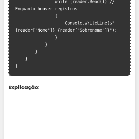
                while (reader.Read()) // 
Enquanto houver registros

                {

                    Console.WriteLine($"
{reader["Nome"]} {reader["Sobrenome"]}");

                }

            }

        }

    }

Explicação
: