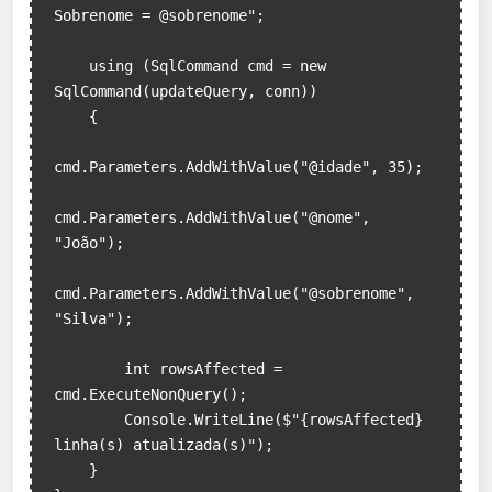
Sobrenome = @sobrenome";

    using (SqlCommand cmd = new 
SqlCommand(updateQuery, conn))

    {

cmd.Parameters.AddWithValue("@idade", 35);

cmd.Parameters.AddWithValue("@nome", 
"João");

cmd.Parameters.AddWithValue("@sobrenome", 
"Silva");

        int rowsAffected = 
cmd.ExecuteNonQuery();

        Console.WriteLine($"{rowsAffected} 
linha(s) atualizada(s)");

    }
