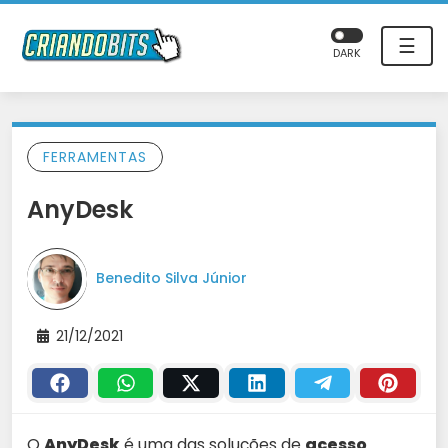
☰
DARK
FERRAMENTAS
AnyDesk
Benedito Silva Júnior
21/12/2021
O
AnyDesk
é uma das soluções de
acesso