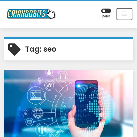
☰
DARK
Tag:
seo