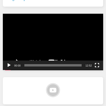
Tocador
de
vídeo
00:00
12:52