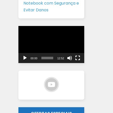
Notebook com Segurança e
Evitar Danos
Tocador
de
vídeo
00:00
12:52