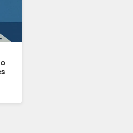
do
es