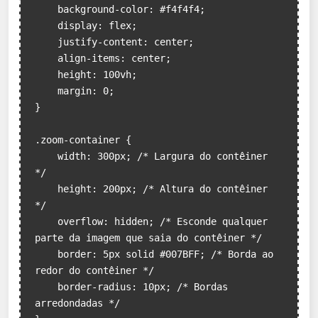
    background-color: #f4f4f4;

    display: flex;

    justify-content: center;

    align-items: center;

    height: 100vh;

    margin: 0;

}

.zoom-container {

    width: 300px; /* Largura do contêiner 
*/

    height: 200px; /* Altura do contêiner 
*/

    overflow: hidden; /* Esconde qualquer 
parte da imagem que saia do contêiner */

    border: 5px solid #007BFF; /* Borda ao 
redor do contêiner */

    border-radius: 10px; /* Bordas 
arredondadas */
