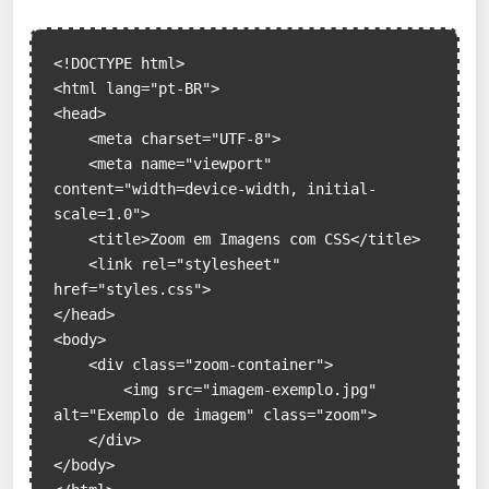
<!DOCTYPE html>

<html lang="pt-BR">

<head>

    <meta charset="UTF-8">

    <meta name="viewport" 
content="width=device-width, initial-
scale=1.0">

    <title>Zoom em Imagens com CSS</title>

    <link rel="stylesheet" 
href="styles.css">

</head>

<body>

    <div class="zoom-container">

        <img src="imagem-exemplo.jpg" 
alt="Exemplo de imagem" class="zoom">

    </div>

</body>
